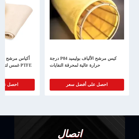
كيس مرشح الألياف بوليميد P84 درجة
أكياس مرشح الأر
حرارة عالية لمحرقة النفايات
PTFE غمس لتر
احصل على أفضل سعر
احصل على
اتصال