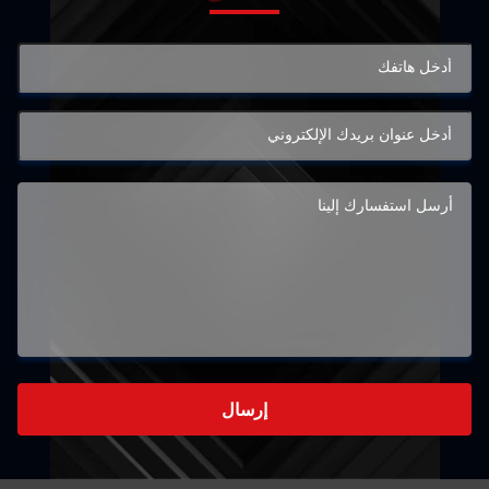
إرسال