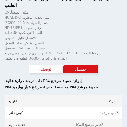
الطلب
مكان المنشأ: CN
اسم العلامة التجارية: HUADING
إصدار الشهادات: ISO9001:2015
رقم الموديل: HD-P84FB1
الحد الأدنى لكمية: 50 قطعة
الأسعار: قابل للتفاوض
تفاصيل التغليف: طلب العميل
وقت التسليم: 10-15 يوم عمل
شروط الدفع: L / C ، D / A ، D / P ، T / T ، ويسترن يونيون ، موني جرام
القدرة على العرض: 100000 قطعة في الشهر
تفصيل
الوصف
إبراز:
حقيبة مرشح P84 ذات درجة حرارة عالية
,
حقيبة مرشح P84 مخصصة
,
حقيبة مرشح غبار بوليميد P84
1ماركة:
عنوان
2نموذج رقم.:
كيس فلتر
3كيس مرشح الشكل
حقيبة دائرية