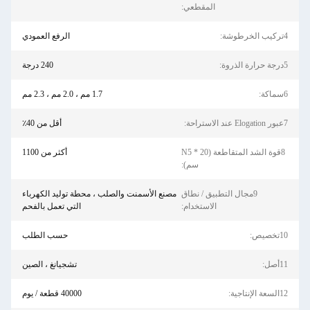
المقطعي:
4تركيب الخرطوشة:
الرفع العمودي
5درجة حرارة الذروة:
240 درجة
6سماكة:
1.7 مم ، 2.0 مم ، 2.3 مم
7عبور Elogation عند الاستراحة:
أقل من 40٪
8قوة الشد المتقاطعة (N5 * 20
أكثر من 1100
سم):
9مجال التطبيق / نطاق
مصنع الأسمنت والصلب ، محطة توليد الكهرباء
الاستخدام:
التي تعمل بالفحم
10تخصيص:
حسب الطلب
11أصل:
تشجيانغ ، الصين
12السعة الإنتاجية:
40000 قطعة / يوم