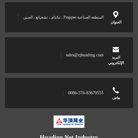
المنطقة الصناعية Pingqiao ، تيانتاى ، تشجيانغ ، الصين
العنوان
sales@zjhuading.com
البريد
الإلكتروني
0086-576-83670555
هاتف
Huading Net Industry